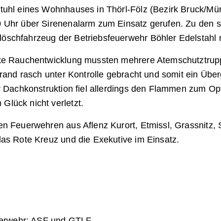
stuhl eines Wohnhauses in Thörl-Fölz (Bezirk Bruck/M
0 Uhr über Sirenenalarm zum Einsatz gerufen. Zu den
schfahrzeug der Betriebsfeuerwehr Böhler Edelstahl m
rke Rauchentwicklung mussten mehrere Atemschutztrupp
Brand rasch unter Kontrolle gebracht und somit ein Üb
r Dachkonstruktion fiel allerdings den Flammen zum Opf
lück nicht verletzt.
n Feuerwehren aus Aflenz Kurort, Etmissl, Grassnitz, S
das Rote Kreuz und die Exekutive im Einsatz.
uerwehr: ASF und GTLF